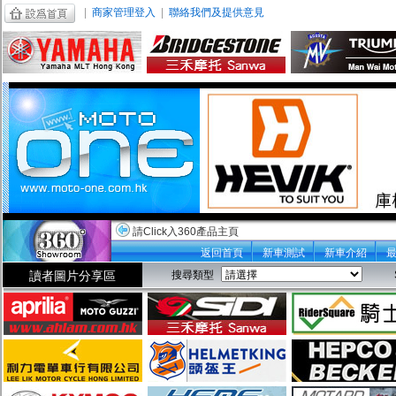
|
商家管理登入
|
聯絡我們及提供意見
請Click入360產品主頁
返回首頁
新車測試
新車介紹
讀者圖片分享區
搜尋類型