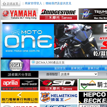
|
商家管理登入
|
聯絡我們及提供意見
請Click入360產品主頁
返回首頁
新車測試
新車介紹
讀者圖片分享區
搜尋類型