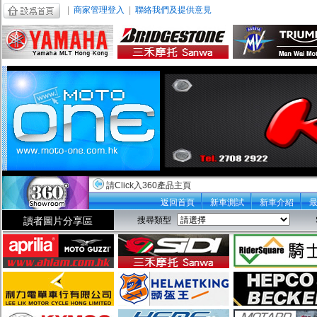
|
商家管理登入
|
聯絡我們及提供意見
請Click入360產品主頁
返回首頁
新車測試
新車介紹
讀者圖片分享區
搜尋類型