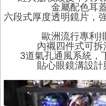
金屬配色耳
六段式厚度透明鏡片，
歐洲流行專利
內襯四件式可拆
3道氣孔通風系統，
貼心眼鏡溝設計