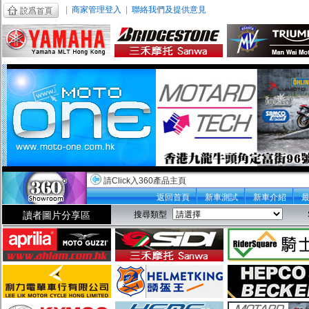
|
商家管理登入
|
聯絡我們及提供意見
請Click入360產品主頁
返回首頁
新車測試
新車介紹
讀者圖片分享區
搜尋類型