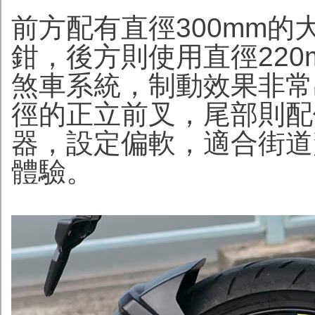
前方配有直徑300mm
鉗，後方則使用直徑220
煞車系統，制動效果非常
徑的正立前叉，尾部則配
器，設定偏軟，適合街道
體驗。