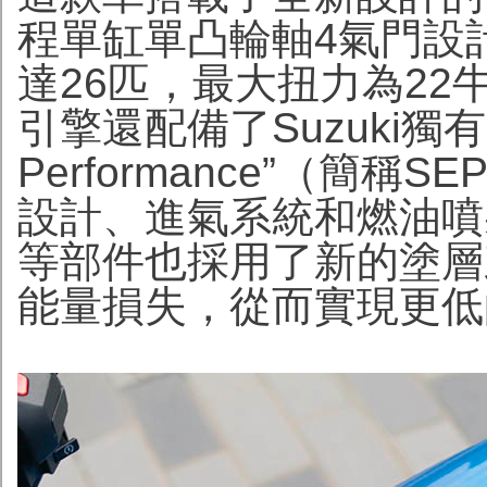
程單缸單凸輪軸4氣門設計。
達26匹，最大扭力為22牛
引擎還配備了Suzuki獨有
Performance”（簡
設計、進氣系統和燃油噴
等部件也採用了新的塗層
能量損失，從而實現更低