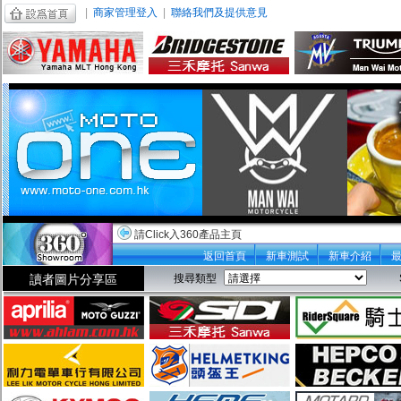
|
商家管理登入
|
聯絡我們及提供意見
請Click入360產品主頁
返回首頁
新車測試
新車介紹
讀者圖片分享區
搜尋類型