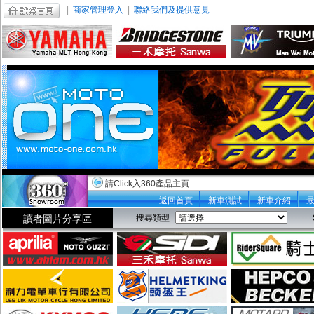
|
商家管理登入
|
聯絡我們及提供意見
請Click入360產品主頁
返回首頁
新車測試
新車介紹
讀者圖片分享區
搜尋類型