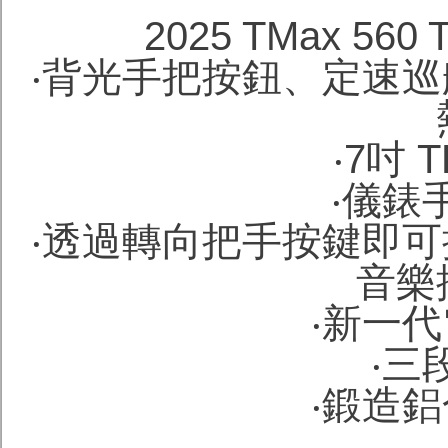
2025 TMax 56
‧背光手把按鈕、定速
‧7吋 
‧儀錶
‧透過轉向把手按鍵即
音樂
‧新一
‧三
‧鍛造