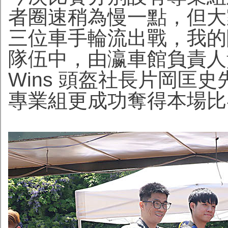
者圈速稍為慢一點，但大
三位車手輪流出戰，我的
隊伍中，由瀛車館負責人
Wins 頭盔社長片岡匡
專業組更成功奪得本場比