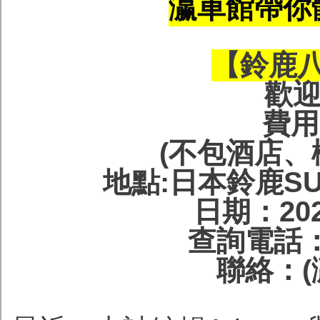
瀛車館帶你
【鈴鹿
歡迎
費用H
(不包酒店、
地點:日本鈴鹿SUZU
日期：202
查詢電話：85
聯絡：(