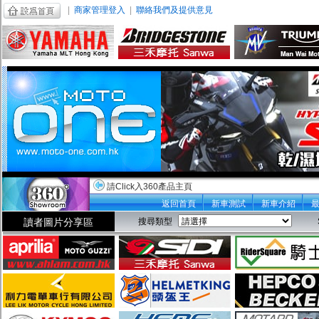
|
商家管理登入
|
聯絡我們及提供意見
請Click入360產品主頁
返回首頁
新車測試
新車介紹
讀者圖片分享區
搜尋類型