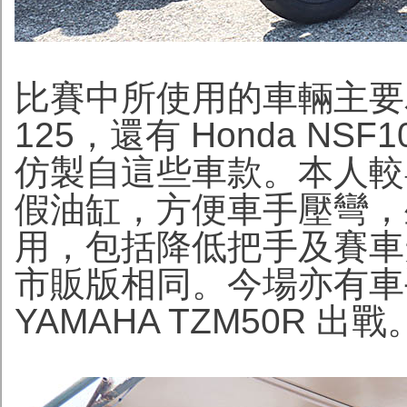
比賽中所使用的車輛主要為 
125，還有 Honda NSF1
仿製自這些車款。本人較
假油缸，方便車手壓彎，
用，包括降低把手及賽車
市販版相同。今場亦有車手
YAMAHA TZM50R 出戰