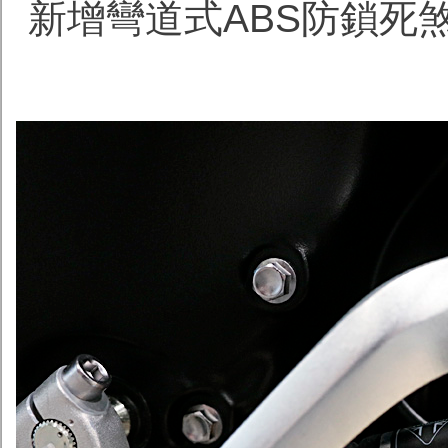
新增彎道式ABS防鎖死