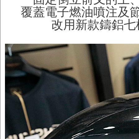
覆蓋電子燃油噴注及
改用新款鑄鋁七