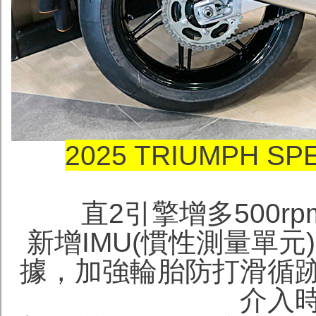
2025 TRIUMPH S
直2引擎增多500r
新增IMU(慣性測量單
據，加強輪胎防打滑循跡
介入