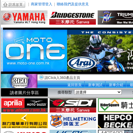
|
商家管理登入
|
聯絡我們及提供意見
請Click入360產品主頁
返回首頁
新車測試
新車介紹
讀者圖片分享區
搜尋類型