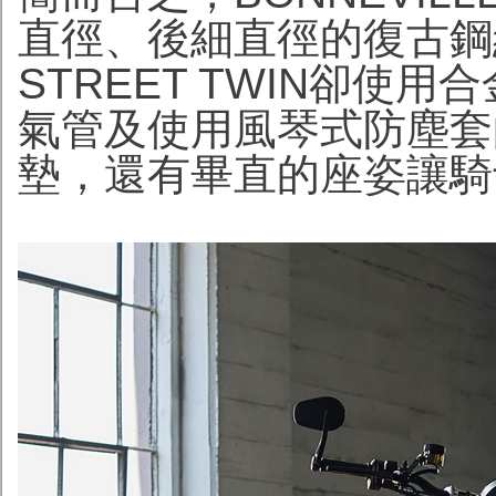
直徑、後細直徑的復古鋼絲
STREET TWIN卻使
氣管及使用風琴式防塵套
墊，還有畢直的座姿讓騎