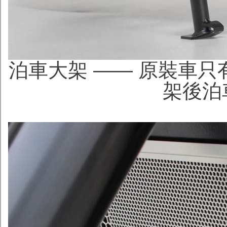
泊車大架 —— 原裝車
架後泊