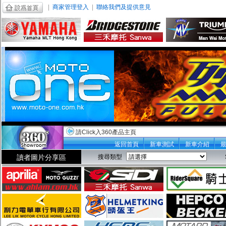
|
商家管理登入
|
聯絡我們及提供意見
請Click入360產品主頁
返回首頁
新車測試
新車介紹
讀者圖片分享區
搜尋類型