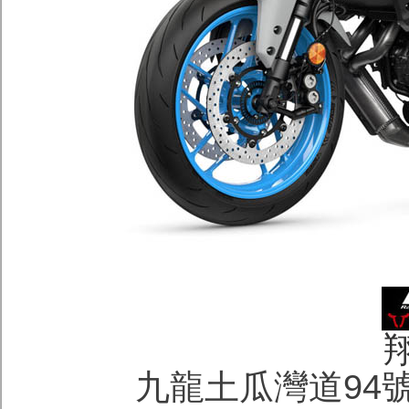
九龍土瓜灣道94