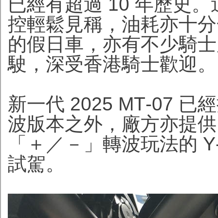
已經有超過 10 年歷史
控輕鬆見稱，油耗亦十分
的假日車，亦有不少騎士
駛，深受香港騎士歡迎。
新一代 2025 MT‑0
波版本之外，廠方亦提供
「＋／－」轉波玩法的 Y
試駕。