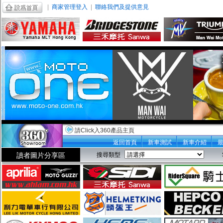
|
商家管理登入
|
聯絡我們及提供意見
請Click入360產品主頁
返回首頁
新車測試
新車介紹
讀者圖片分享區
搜尋類型