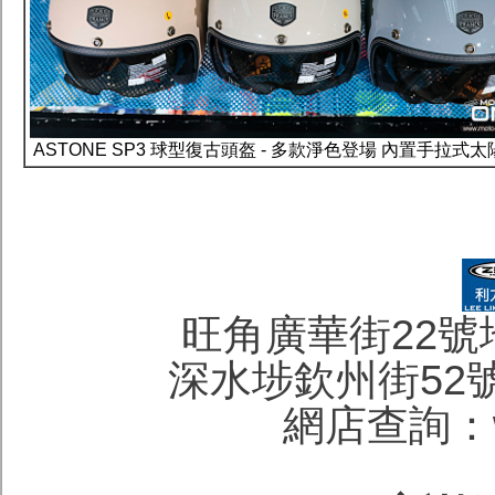
ASTONE SP3 球型復古頭盔 - 多款淨色登場 內置手拉式
旺角廣華街22號地下 
深水埗欽州街52號地下
網店查詢：wa