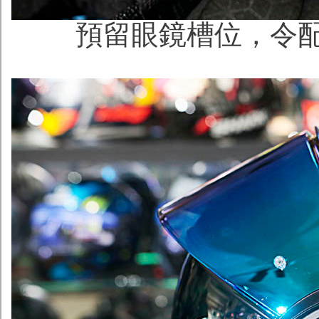
預留眼鏡槽位，令