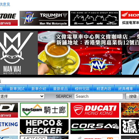
供意見
頁
頁
新車測試
新車介紹
最新産品
模特兒區
精選內容
經典機車
SEARCH