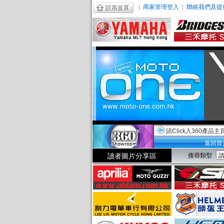
|
商家管理登入
|
聯絡我們及提
請Click入360產品主
返回首
讀者圖片分享區
搜尋類型