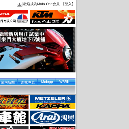
歡迎成為Moto-One會員
|
【登入】
Motogp
WSBK
業內新聞
趣味專題