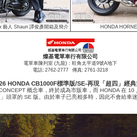
ion x 藝人 Shaun 譚俊彥開箱及簡介
HONDA HORN
燦基電單車行有限公司
電單車陳列室 (九龍)：旺角太平道9號A地下
電話: 2762-2777 傳真: 2761-3218
026 HONDA CB1000F標準版/SE-再現「超四」經
F CONCEPT 概念車，終於成為市販車，而 HONDA 在 1
」頭罩的 SE 版。由於車子已亮相多時，因此不會給車