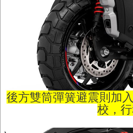
後方雙筒彈簧避震則加入氣
校，行