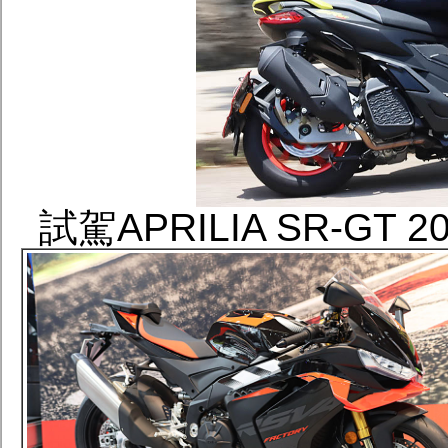
試駕APRILIA SR-G