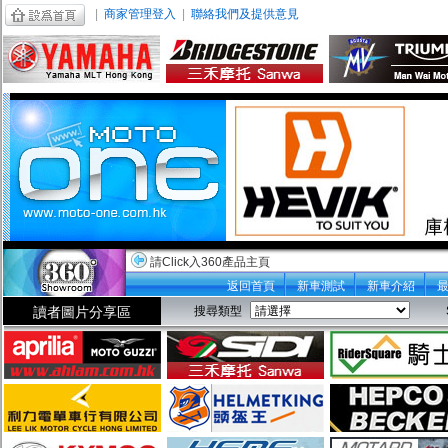
|
商家管理登入
|
聯絡我們及提供意見
請Click入360產品主頁
返回首頁
新車測試
新車介紹
讀者圖片分享區
搜尋類型