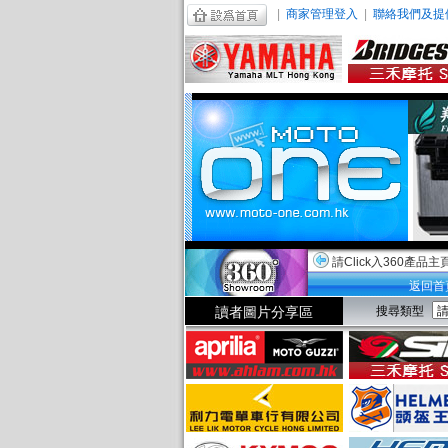
|
商家管理登入
|
聯絡我們及提
請Click入360產品主
返回首
讀者圖片分享區
搜尋類型