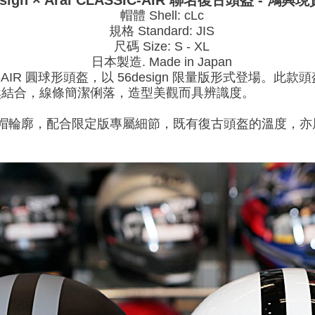
esign × Arai CLASSIC-AIR 聯名復古頭盔 - 鴻
帽體 Shell: cLc
規格 Standard: JIS
尺碼 Size: S - XL
日本製造. Made in Japan
C-AIR 圓球形頭盔，以 56design 限量版形式登場。此款頭
然結合，線條簡潔俐落，造型美觀而具辨識度。
留經典圓帽輪廓，配合限定版專屬細節，既有復古頭盔的溫度