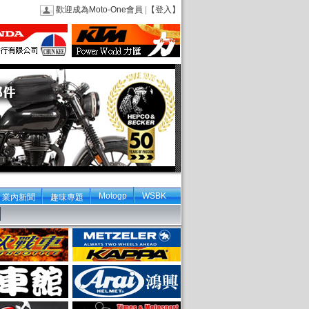
歡迎成為Moto-One會員
|
【登入】
Motogp
WSBK
業內新聞
趣味專題