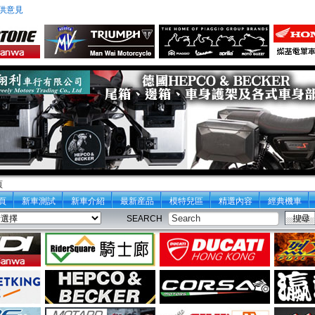
供意見
頁
頁
新車測試
新車介紹
最新産品
模特兒區
精選內容
經典機車
SEARCH