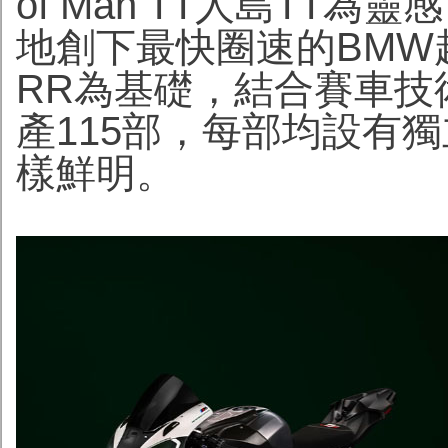
of Man TT人島TT
地創下最快圈速的BMW超
RR為基礎，結合賽車技
產115部，每部均設有
樣鮮明。