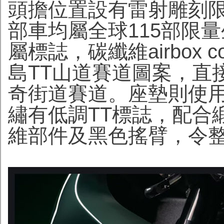
頭擔位置設有雷射雕刻
部車均屬全球115部限
屬標誌，碳纖維airbox
島TT山道賽道圖案，直接呼應
奇街道賽道。座墊則使用A
繡有低調TT標誌，配合
維部件及黑色搖臂，令