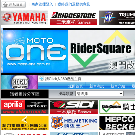
|
商家管理登入
|
聯絡我們及提供意見
請Click入360產品主頁
返回首頁
新車測試
新車介紹
讀者圖片分享區
搜尋類型