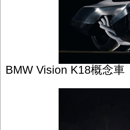
BMW Vision K18概