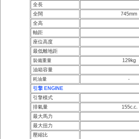
全長
全闊
745mm
全高
軸距
座位高度
最低離地距
裝備重量
129kg
油箱容量
耗油量
-
引擎 ENGINE
引擎模式
排氣量
155c.c.
最大馬力
最大扭力
壓縮比