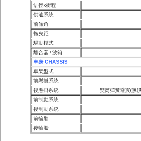
缸徑x衝程
供油系統
前傾角
拖曳距
驅動模式
離合器 / 波箱
車身
CHASSIS
車架型式
前懸掛系統
後懸掛系統
雙筒彈簧避震(
無
前制動系統
後制動系統
前輪胎
後輪胎