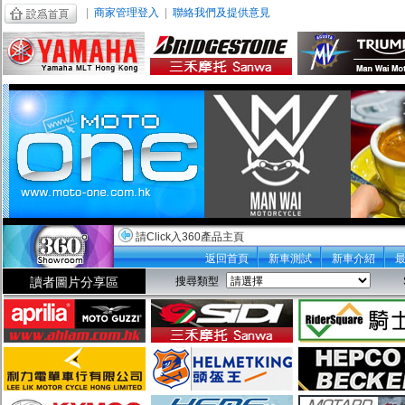
|
商家管理登入
|
聯絡我們及提供意見
請Click入360產品主頁
返回首頁
新車測試
新車介紹
讀者圖片分享區
搜尋類型