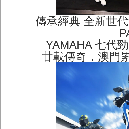
「傳承經典 全新世代勁戰
P
YAMAHA 七代勁戰
廿載傳奇，澳門