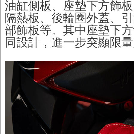
油缸側板、座墊下方飾板
隔熱板、後輪圈外蓋、引
部飾板等。其中座墊下方飾板
同設計，進一步突顯限量