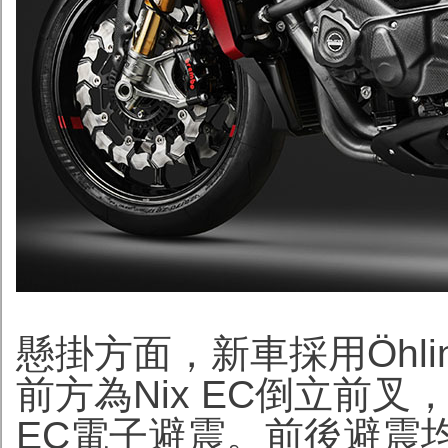
懸掛方面，新車採用Öhlins
前方為Nix EC倒立前叉
EC電子避震。前後避震