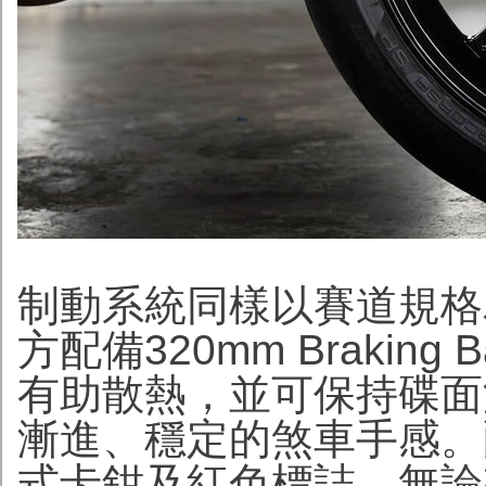
制動系統同樣以賽道規格為目標
方配備320mm Brakin
有助散熱，並可保持碟面
漸進、穩定的煞車手感。配合黑
式卡鉗及紅色標誌，無論