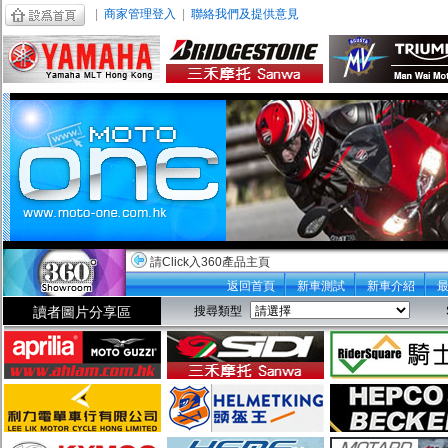
|
商家管理登入
|
聯絡我們及提供意見
請Click入360產品主頁
返回首頁
新車測試
新車介紹
讀者圖片分享區
搜尋類型