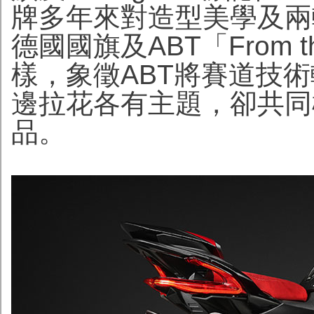
牌多年來對造型美學及兩
德國國旗及ABT「From the 
樣，象徵ABT將賽道技
邊拉花各有主題，卻共同
品。