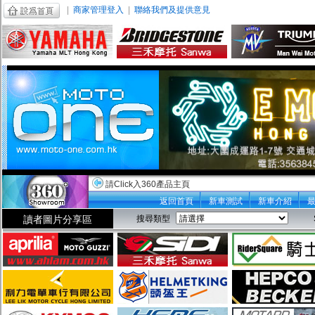
|
商家管理登入
|
聯絡我們及提供意見
請Click入360產品主頁
返回首頁
新車測試
新車介紹
讀者圖片分享區
搜尋類型