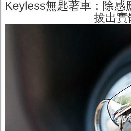
Keyless無匙著車：
拔出實