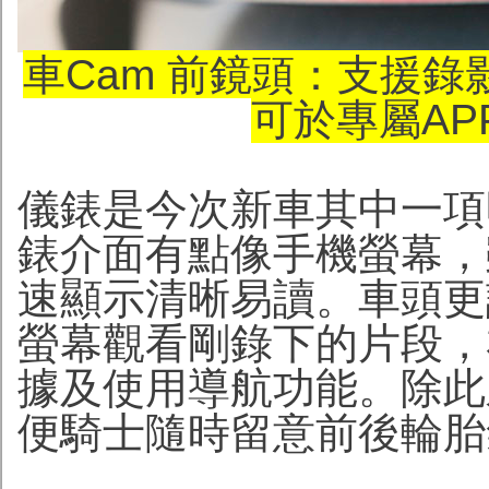
車Cam 前鏡頭：支援
可於專屬AP
儀錶是今次新車其中一項
錶介面有點像手機螢幕，
速顯示清晰易讀。車頭更
螢幕觀看剛錄下的片段，
據及使用導航功能。除此
便騎士隨時留意前後輪胎