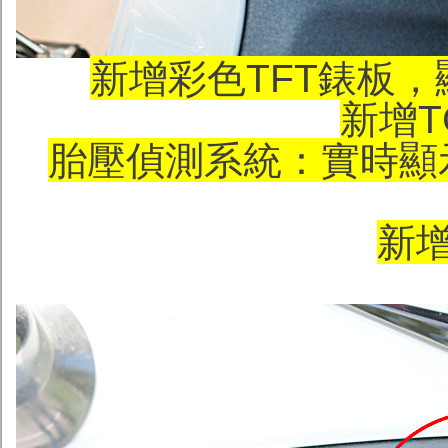
新增彩色TFT錶板
新增T
胎壓偵測系統：實時顯
新增