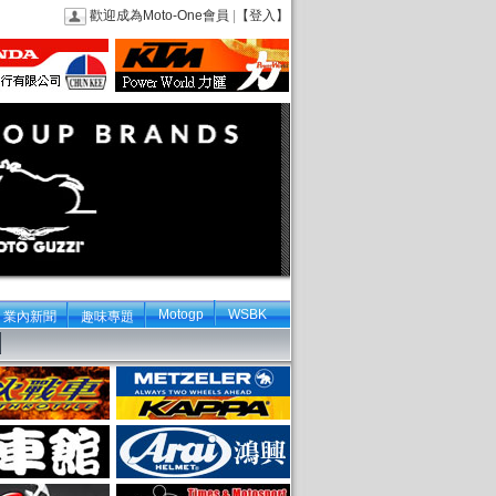
歡迎成為Moto-One會員
|
【登入】
Motogp
WSBK
業內新聞
趣味專題