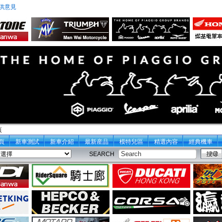
供意見
頁
頁
新車測試
新車介紹
最新産品
模特兒區
精選內容
經典機車
SEARCH