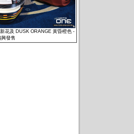
M 新花及 DUSK ORANGE 黃昏橙色 -
鴻興發售