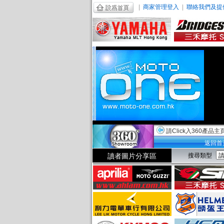
|
商家管理登入
|
聯絡我們及提
請Click入360產品主
返回首
讀者圖片分享區
搜尋類型