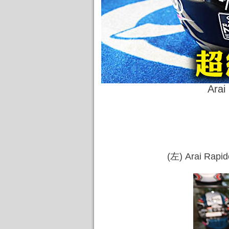
Ara
(左) Arai Ra