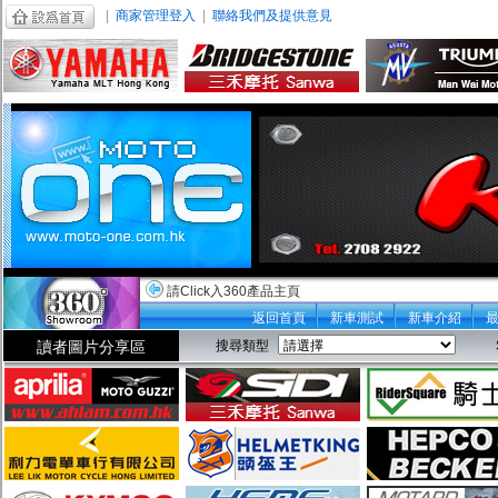
|
商家管理登入
|
聯絡我們及提供意見
請Click入360產品主頁
返回首頁
新車測試
新車介紹
讀者圖片分享區
搜尋類型