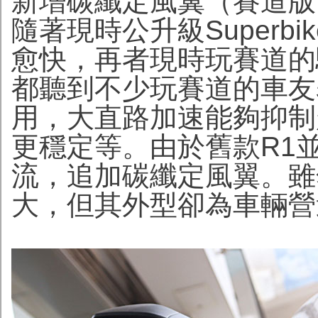
新增碳纖定風翼（賽道版
隨著現時公升級Superb
愈快，再者現時玩賽道的
都聽到不少玩賽道的車友
用，大直路加速能夠抑制
更穩定等。由於舊款R1
流，追加碳纖定風翼。雖
大，但其外型卻為車輛營