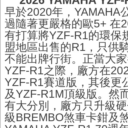
2026 YAMAHA Y
早於2020年，YAMAHA
過隨著更嚴格的歐5+ 在
有打算將YZF-R1的環保
盟地區出售的R1，只供騎士
不能出牌行街。正當大家
YZF-R1之際，廠方在20
YZF-R1賽道版，其後更公
及YZF-R1M頂級版。
有大分別，廠方只升級硬
級BREMBO煞車卡鉗及