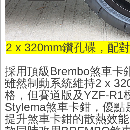
2 x 320mm鑽孔碟，配
採用頂級Brembo煞車
雖然制動系統維持2 x 3
格，但賽道版及YZF-R1
Stylema煞車卡鉗，
提升煞車卡鉗的散熱效能