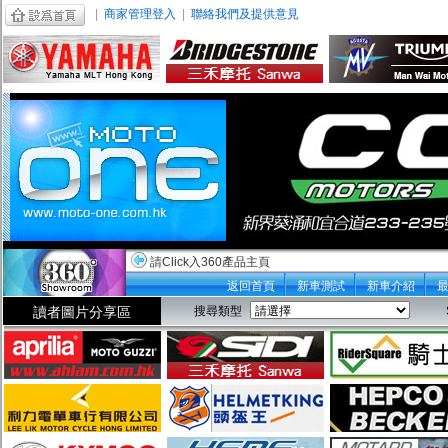
|
商家管理登入
|
聯絡我們及提供意見
請Click入360產品主頁
返回首頁
新車測試
新車介紹
讀者圖片分享區
搜尋類型