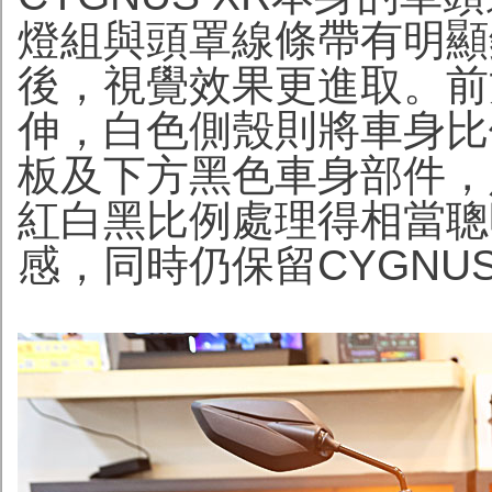
燈組與頭罩線條帶有明顯
後，視覺效果更進取。前
伸，白色側殼則將車身比
板及下方黑色車身部件，
紅白黑比例處理得相當聰
感，同時仍保留CYGNU