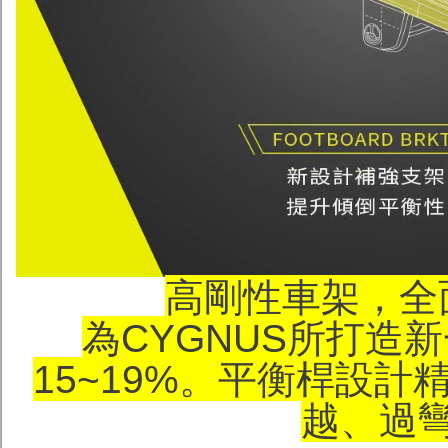
高剛性車架，全
為CYGNUS所打造
15~19%。平衡桿設
越、過