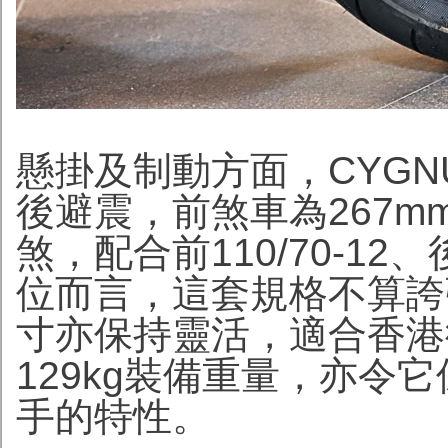
懸掛及制動方面，CYGN
後避震，前煞車為267m
煞，配合前110/70-12、
位而言，這套規格不算誇
寸亦保持靈活，適合香港
129kg裝備重量，亦令
手的特性。