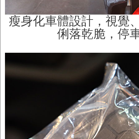
瘦身化車體設計，視覺
俐落乾脆，停