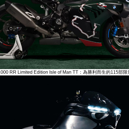
1000 RR Limited Edition Isle of Man TT：為勝利而生的11