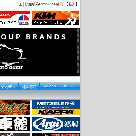
歡迎成為Moto-One會員
|
【登入】
Motogp
WSBK
業內新聞
趣味專題