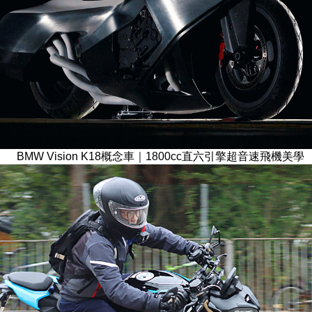
BMW Vision K18概念車｜1800cc直六引擎超音速飛機美學