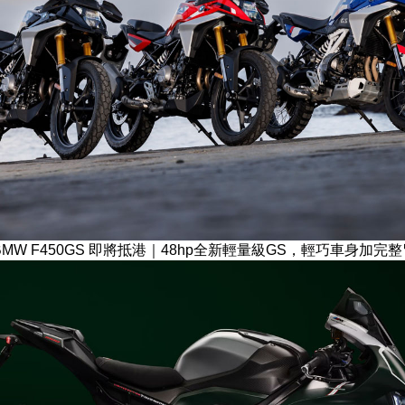
6 BMW F450GS 即將抵港｜48hp全新輕量級GS，輕巧車身加完