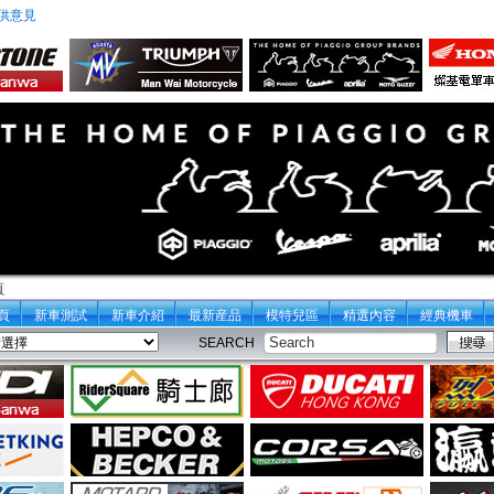
供意見
頁
頁
新車測試
新車介紹
最新産品
模特兒區
精選內容
經典機車
SEARCH