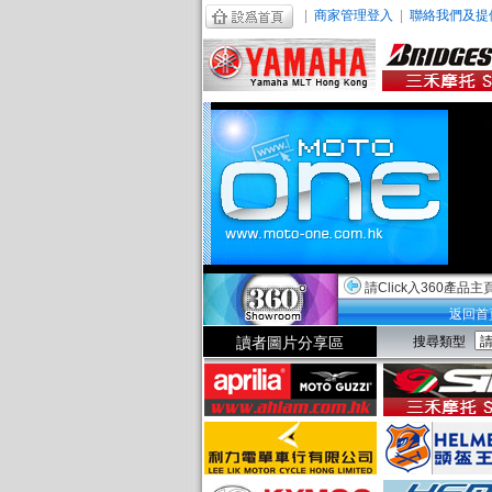
|
商家管理登入
|
聯絡我們及提
請Click入360產品主
返回首
讀者圖片分享區
搜尋類型