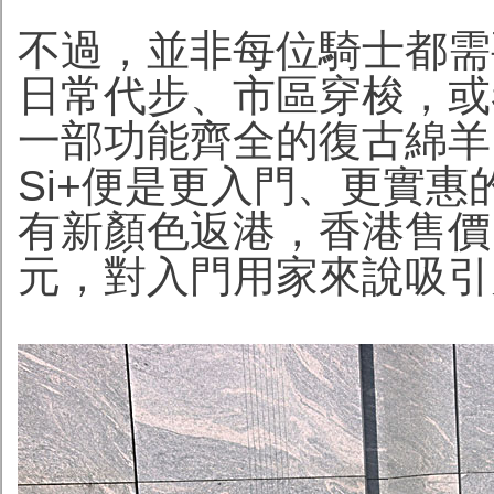
不過，並非每位騎士都需
日常代步、市區穿梭，或
一部功能齊全的復古綿羊，德國V
Si+便是更入門、更實惠的選擇
有新顏色返港，香港售價HK$
元，對入門用家來說吸引