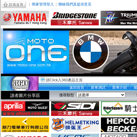
|
商家管理登入
|
聯絡我們及提供意見
請Click入360產品主頁
返回首頁
新車測試
新車介紹
讀者圖片分享區
搜尋類型