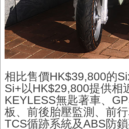
相比售價HK$39,800的Sixti
Si+以HK$29,800
KEYLESS無匙著車、G
板、前後胎壓監測、前行
TCS循跡系統及ABS防