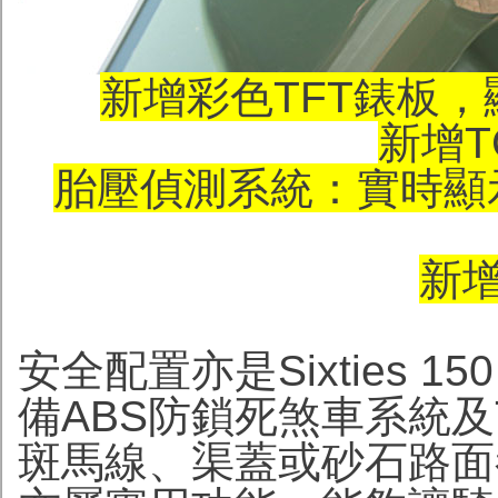
新增彩色TFT錶板
新增T
胎壓偵測系統：實時顯
新增
安全配置亦是Sixties 
備ABS防鎖死煞車系統及
斑馬線、渠蓋或砂石路面