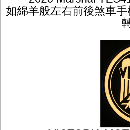
如綿羊般左右前後煞車手