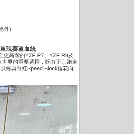
除外)
k拉花重現賽道血統
高階的YZF-R7、YZF-R9及
入跑車世界的重要選擇，既有正宗跑車
典白紅Speed Block拉花向