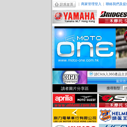
|
商家管理登入
|
聯絡我們及提
請Click入360產品主
返回首
讀者圖片分享區
搜尋類型