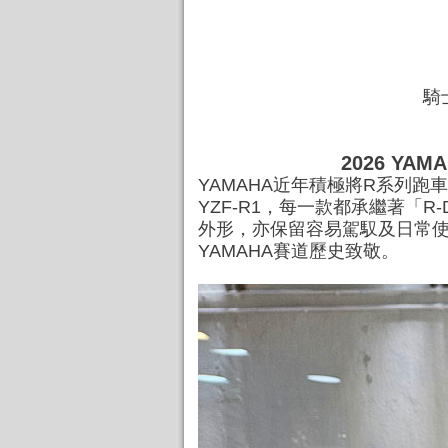
騎
2026 YA
YAMAHA近年積極將R系列跑車家
YZF-R1，每一款都承繼著「
外形，亦保留容易駕馭及日常使用的
YAMAHA賽道歷史致敬。