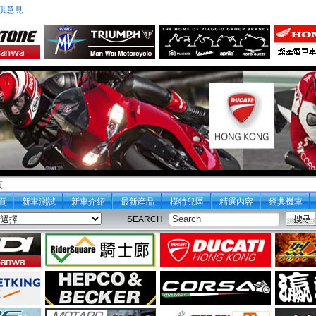
供意見
頁
頁
新車測試
新車介紹
最新産品
模特兒區
精選內容
經典機車
SEARCH