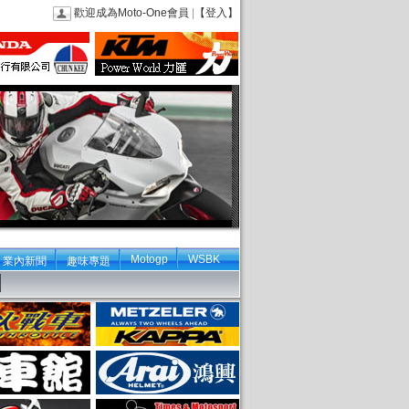
歡迎成為Moto-One會員
|
【登入】
Motogp
WSBK
業內新聞
趣味專題