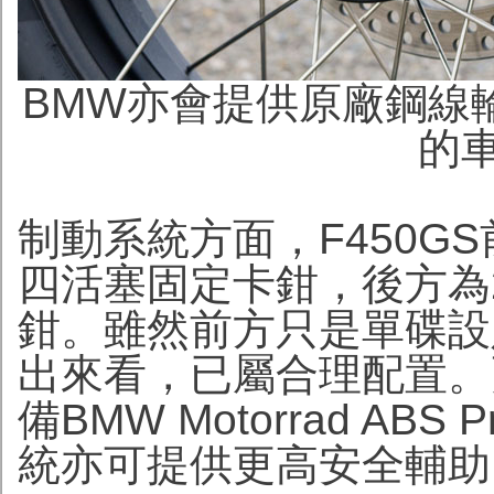
BMW亦會提供原廠鋼線
的
制動系統方面，F450GS
四活塞固定卡鉗，後方為
鉗。雖然前方只是單碟設定
出來看，已屬合理配置。更
備BMW Motorrad A
統亦可提供更高安全輔助。此外