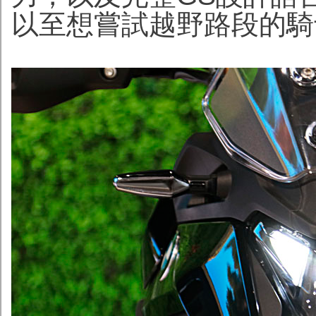
以至想嘗試越野路段的騎