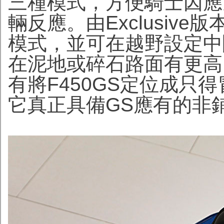
三種模式，方便騎士因應
輛反應。由Exclusive版
模式，並可在越野設定中
在泥地或碎石路面有更高
有將F450GS定位成只
它真正具備GS應有的非