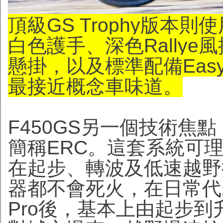
頂級GS Trophy版本則使用Ra
白色護手、深色Rally
懸掛，以及標準配備Easy 
最接近概念車味道。
F450GS另一個技術焦點，是B
簡稱ERC。這套系統可
在起步、轉波及低速越野
器都不會死火，在日常代步更方
Pro後，基本上由起步