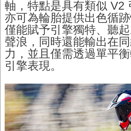
軸，特點是具有類似 V2
亦可為輪胎提供出色循跡
僅能賦予引擎獨特、聽起
聲浪，同時還能輸出在同
力，並且僅需透過單平衡
引擎表現。