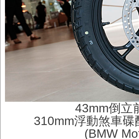
43mm倒立前
310mm浮動煞車碟
(BMW Mot