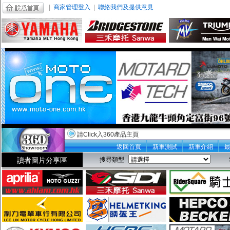
|
商家管理登入
|
聯絡我們及提供意見
請Click入360產品主頁
返回首頁
新車測試
新車介紹
讀者圖片分享區
搜尋類型