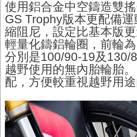
使用鋁合金中空鑄造雙搖臂
GS Trophy版本更配
縮阻尼，設定比基本版更
輕量化鑄鋁輪圈，前輪為
分別是100/90-19及13
越野使用的無內胎輪胎。
配，方便較重視越野用途