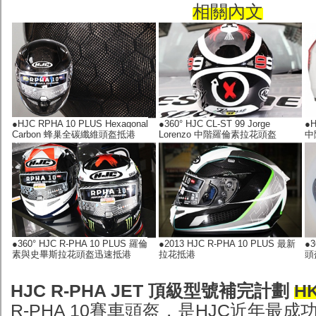
相關內文
●HJC RPHA 10 PLUS Hexagonal
●360° HJC CL-ST 99 Jorge
●H
Carbon 蜂巢全碳纖維頭盔抵港
Lorenzo 中階羅倫素拉花頭盔
中
●360° HJC R-PHA 10 PLUS 羅倫
●2013 HJC R-PHA 10 PLUS 最新
●
素與史畢斯拉花頭盔迅速抵港
拉花抵港
頭
HJC R-PHA JET 頂級型號補完計劃
HK
R-PHA 10賽車頭盔，是HJC近年最