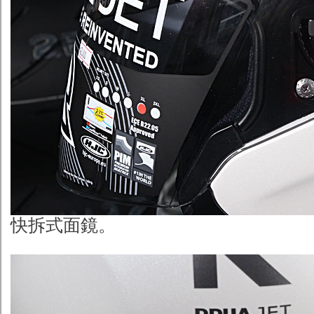
快拆式面鏡。