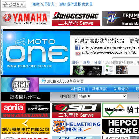
|
商家管理登入
|
聯絡我們及提供意見
請Click入360產品主頁
返回首頁
新車測試
新車介紹
讀者圖片分享區
搜尋類型