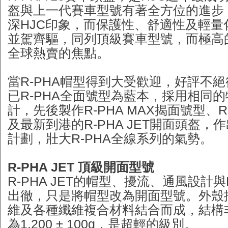
盔與上一代賽車型號有著全方位的進步
深HJC印象，而保護性、舒適性及輕量
並駕齊驅，同列頂級賽車型號，而極高
全球熱賣的焦點。
當R-PHA帽型得到大受歡迎，好評不絕
已R-PHA全面號型為藍本，採用相同
計，先後製作R-PHA MAX揭面號型、R
及最新到港的R-PHA JET開面頭盔，
計劃，壯大R-PHA全線系列的氣勢。
R-PHA JET 頂級開面型號
R-PHA JET的帽型、擾流、通風設計與R
出徹，只是將帽型改為開面型號。外殼
維及各種纖維複合材料結合而成，結構
為1,200 ± 100g，是超輕的級別。