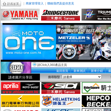
|
商家管理登入
|
聯絡我們及提供意見
請Click入360產品主頁
返回首頁
新車測試
新車介紹
讀者圖片分享區
搜尋類型