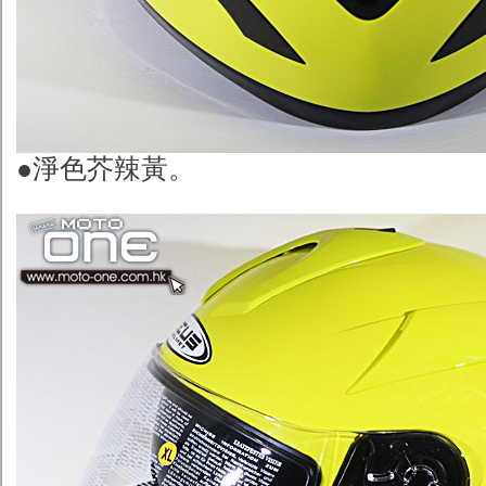
●淨色芥辣黃。