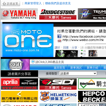
|
商家管理登入
|
聯絡我們及提供意見
請Click入360產品主頁
返回首頁
新車測試
新車介紹
讀者圖片分享區
搜尋類型