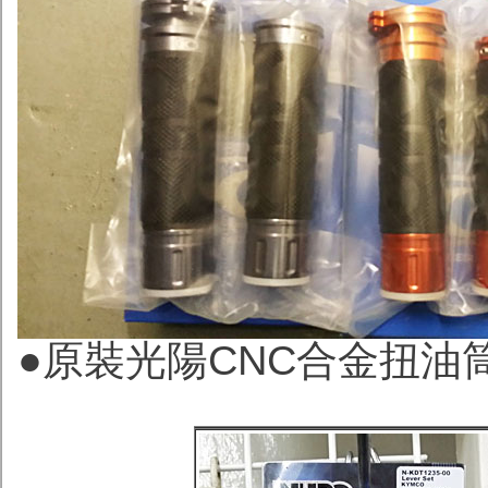
●
原裝光陽CNC合金扭油筒(