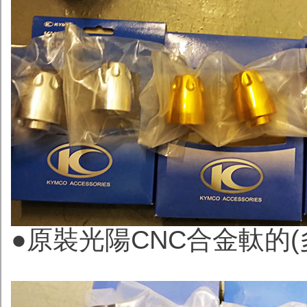
●
原裝光陽CNC合金軚的(多色