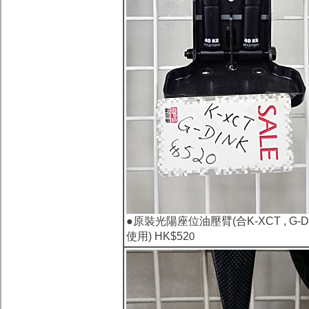
●
原裝光陽座位油壓臂(合K-XCT , G-D
使用) HK$52
0