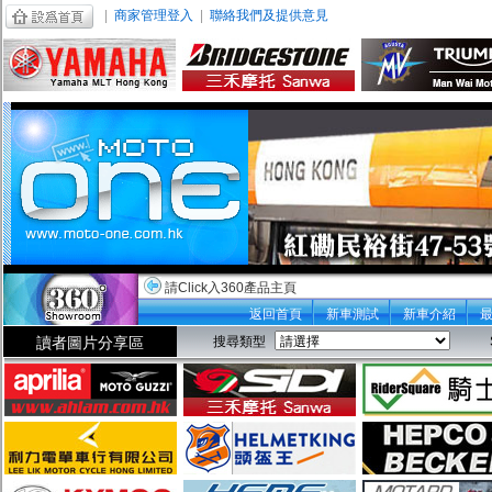
|
商家管理登入
|
聯絡我們及提供意見
請Click入360產品主頁
返回首頁
新車測試
新車介紹
讀者圖片分享區
搜尋類型