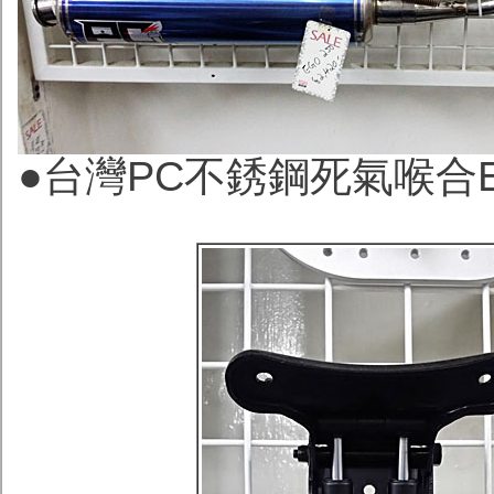
●
台灣PC不銹鋼死氣喉合EGO