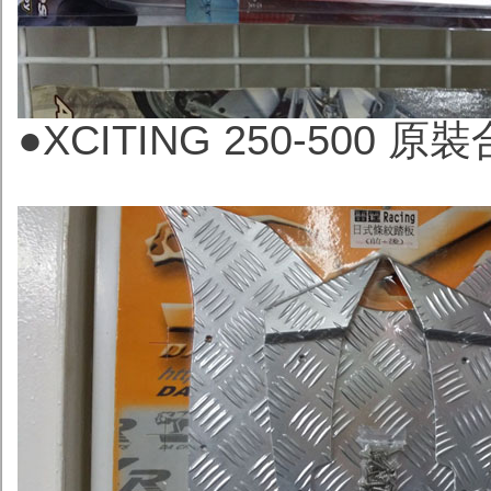
●
XCITING 250-500 