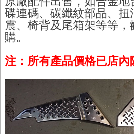
原廠配件出售，如合金地
碟連碼、碳纖紋部品、扭
震
、椅背及尾箱架等等，
購。
注：所有產品價格已店內