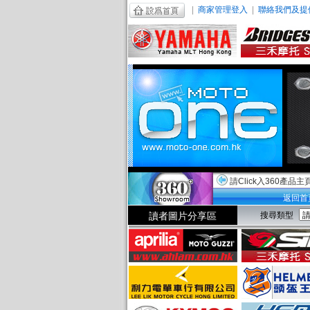
|
商家管理登入
|
聯絡我們及提
請Click入360產品主
返回首
讀者圖片分享區
搜尋類型