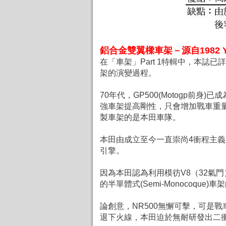
鋁合金雙翼樑車架－
源自1982 Y
在「車架」Part 1特輯中，本誌
架的演變過程。
70年代，GP500(Motogp
強車架提高剛性，只會增加戰車重
製車架的是本田車隊。
本田由成立至今一直崇尚4衝程主義，
引擎。
因為本田認為利用模彷V8（32氣門
的半單體式(Semi-Monocoqu
論創意，NR500無懈可擊，可是
退下火線，本田迫於無耐研發出二衝的