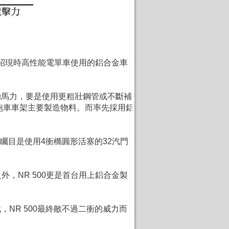
力介紹現時高性能電單車使用的鋁合金車
飆升的馬力，要是使用更粗壯鋼管或不斷補
跑車車架主要製造物料。而率先採用鋁
最矚目是使用
4衝
橢圓形活塞的32汽門
外，NR 500更是首台用上鋁合金製
NR 500最終敵不過二衝的威力而