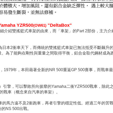
amaha YZR500
"DeltaBox"
(OW61)
已詳細介紹雙搖籃式車架的由來，而「車架」的Part 2部份，主
前身)已成為日本2衝車天下，而傳統的雙搖籃式車架已無法抵受不斷
量。為了能夠在剛性與重量之間取得平衡，鋁合金取代鋼材成為
1979年，本田藉著全新的NR 500重返GP 500賽事，而戰車
）引擎，可以擊敗所向披靡的Yamaha二衝YZR500戰車，除此之
e)車架的戰車（概念來自汽車的車架）。
戰車的馬力遠不及2衝跑車，再者引擎的穩定性低。經過三年的苦戰，
NS 500出戰。