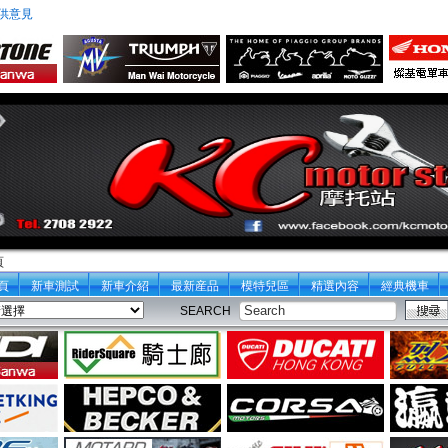
供意見
頁
頁
新車測試
新車介紹
最新産品
模特兒區
精選內容
經典機車
SEARCH