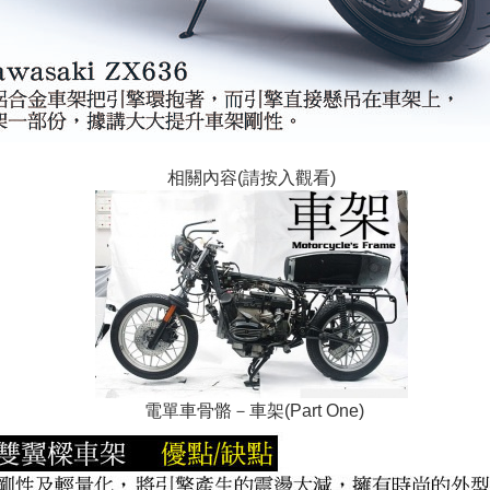
相關內容(請按入觀看)
電單車骨骼－車架(Part One)