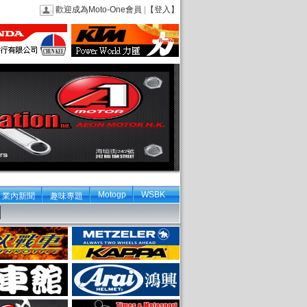
歡迎成為Moto-One會員
|
【登入】
Motogp
WSBK
業內新聞
趣味專題