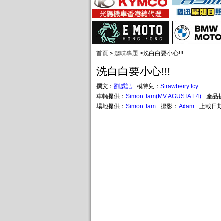
首頁
>
趣味專題
>
洗白白要小心!!!
洗白白要小心!!!
撰文：
劉威記
模特兒：
Strawberry Icy
車輛提供：
Simon Tam(MV AGUSTA F4)
產品
場地提供：
Simon Tam
攝影：
Adam
上載日