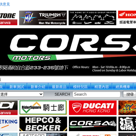
供意見
頁
頁
新車測試
新車介紹
最新産品
模特兒區
精選內容
經典機車
SEARCH