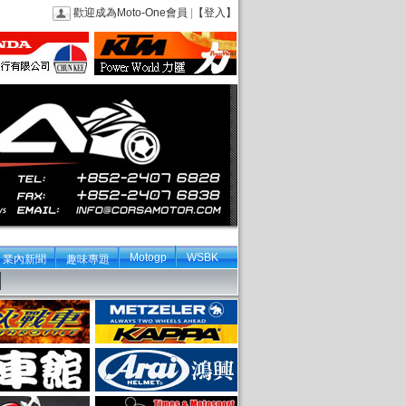
歡迎成為Moto-One會員
|
【登入】
Motogp
WSBK
業內新聞
趣味專題