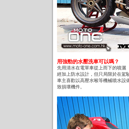
用強勁的水壓洗車可以嗎？
先用清水在電單車從上而下的噴灑
經加上防水設計，但只局限於在駕
車主喜歡以高壓水喉等機械噴水設
致損壞機件。