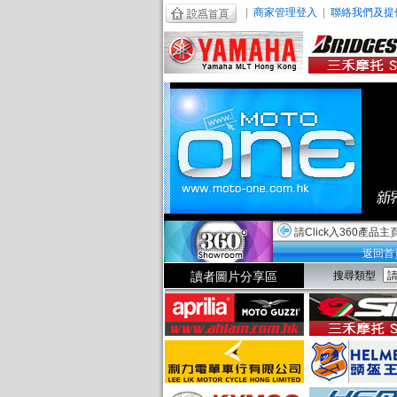
|
商家管理登入
|
聯絡我們及提
請Click入360產品主
返回首
讀者圖片分享區
搜尋類型