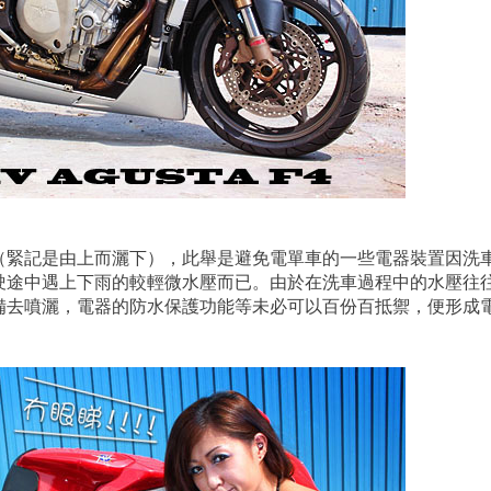
（緊記是由上而灑下），此舉是避免電單車的一些電器裝置因洗
駛途中遇上下雨的較輕微水壓而已。由於在洗車過程中的水壓往
備去噴灑，電器的防水保護功能等未必可以百份百抵禦，便形成