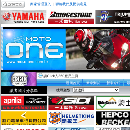
|
商家管理登入
|
聯絡我們及提供意見
請Click入360產品主頁
返回首頁
新車測試
新車介紹
讀者圖片分享區
搜尋類型