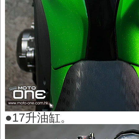
●17升油缸
。