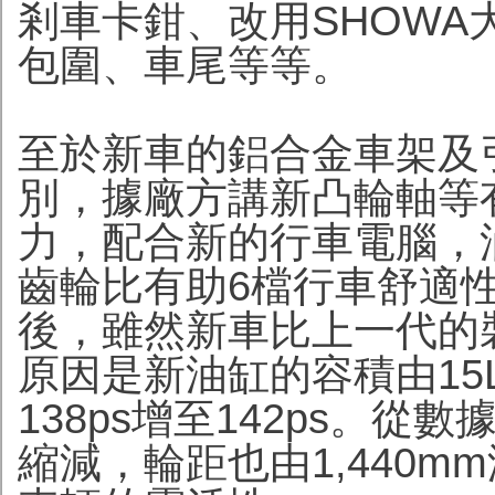
剎車卡鉗、改用SHOW
包圍、車尾等等。
至於新車的鋁合金車架及
別，據廠方講新凸輪軸等
力，配合新的行車電腦，
齒輪比有助6檔行車舒適
後，雖然新車比上一代的裝
原因是新油缸的容積由15
138ps增至142ps。
縮減，輪距也由1,440m