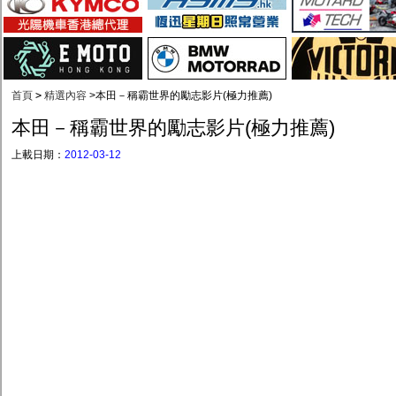
首頁
>
精選內容
>
本田－稱霸世界的勵志影片(極力推薦)
本田－稱霸世界的勵志影片(極力推薦)
上載日期：
2012-03-12