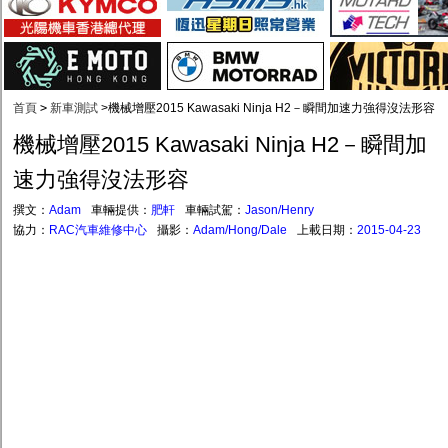
首頁
>
新車測試
>
機械增壓2015 Kawasaki Ninja H2－瞬間加速力強得沒法形容
機械增壓2015 Kawasaki Ninja H2－瞬間加
速力強得沒法形容
撰文：
Adam
車輛提供：
肥軒
車輛試駕：
Jason/Henry
協力：
RAC汽車維修中心
攝影：
Adam/Hong/Dale
上載日期：
2015-04-23