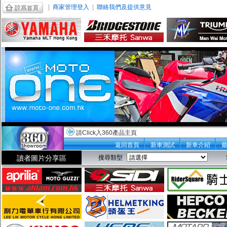
|
商家管理登入
|
聯絡我們及提供意見
請Click入360產品主頁
返回首頁
新車測試
新車介紹
讀者圖片分享區
搜尋類型