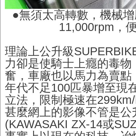
●無須太高轉數，機械
11,000rpm
理論上公升級SUPERB
力卻是使騎士上癮的毒物
奮，車廠也以馬力為賣點，否
年代不足100匹暴增至現
立法，限制極速在299km/
甚麼網上的影像不管是公升
(KAWASAKI ZX-14或S