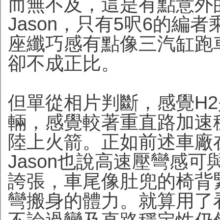
而無不及，這是有點意外
Jason，只有5呎6的
座纖巧感有點像三汽缸跑
卻不成正比。
但單從相片判斷，感覺H
輛，感覺較著重直路加速穩
陸上火箭。正如前述車廠
Jason也說高速壓彎感可
誇張，車尾像肚兜的椅背
彎搬身的體力。就算用了