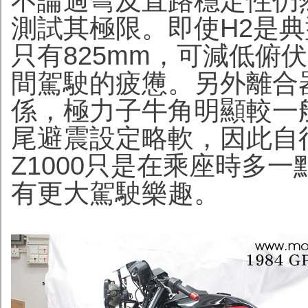
不論過彎及直路穩定性仍
測試其極限。即使H2是
只有825mm，可減低俯伏
間駕駛的疲憊。另外離合
係，極力子牛角明顯較一般
尾避震設定略軟，因此自
Z1000只是在乘座時多
有更大駕駛樂趣。