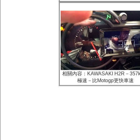
相關內容：
KAWASAKI H2R－357k
極速－比Motogp更快車速