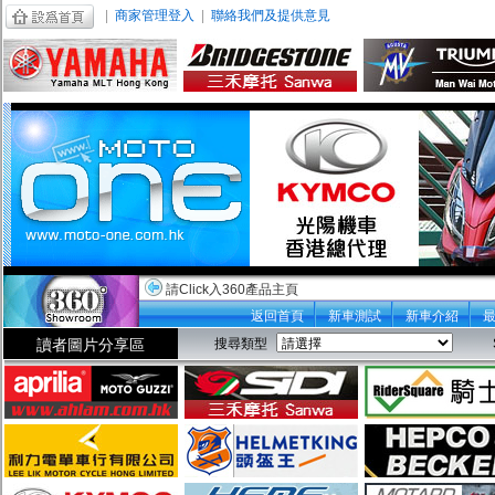
|
商家管理登入
|
聯絡我們及提供意見
請Click入360產品主頁
返回首頁
新車測試
新車介紹
讀者圖片分享區
搜尋類型