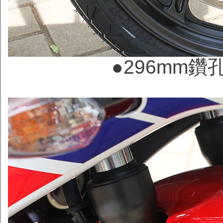
●
296mm