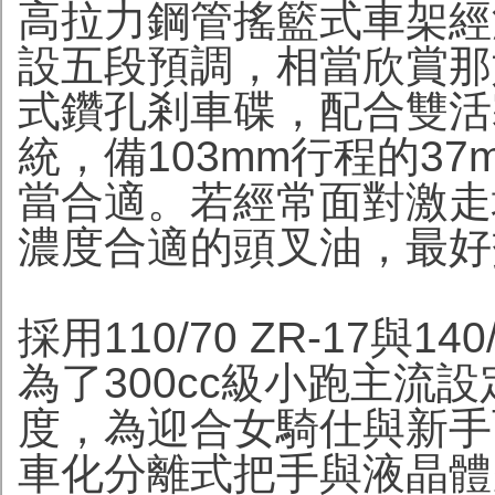
高拉力鋼管搖籃式車架經
設五段預調，相當欣賞那
式鑽孔剎車碟，配合雙活
統，備103mm行程的3
當合適。若經常面對激走
濃度合適的頭叉油，最好
採用110/70 ZR-17與1
為了300cc級小跑主流
度，為迎合女騎仕與新手
車化分離式把手與液晶體