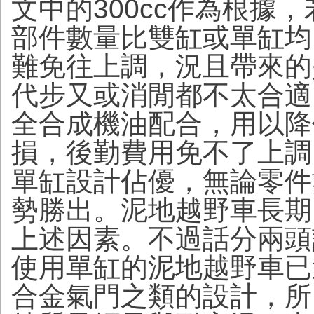
文中的300cc作為根據，
部件數量比雙缸或單缸均
難免往上調，況且帶來的
代步又或消閒都不太合適
全合成機油配合，用以降
損，後勤費用免不了上調
單缸設計佔優，無論零件
勢勝出。泥地越野車長期
上述因素。不過話分兩頭
使用單缸的泥地越野車已
合金氣門之類的設計，所