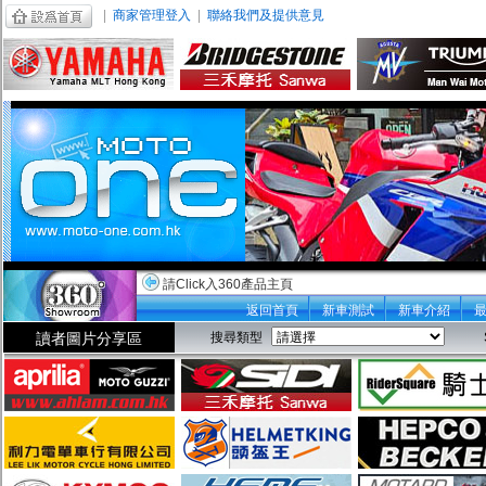
|
商家管理登入
|
聯絡我們及提供意見
請Click入360產品主頁
返回首頁
新車測試
新車介紹
讀者圖片分享區
搜尋類型