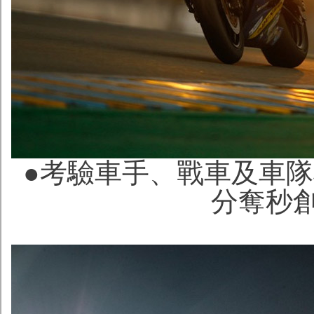
●考驗車手、戰車及車隊
分奪秒