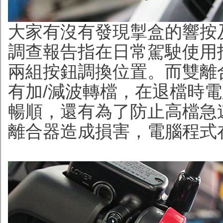
大家有沒有發現掣盒的響按
調查報告指在日常駕駛使用
兩組按鈕調換位置。而雙離
有加/減波轉檔，在退檔時
暢順，還有為了防止高檔急
離合器造成損害，電腦程式