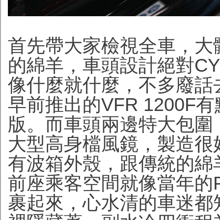
首先帶大家檢視全車，大
的綿羊，車頭設計絕對CY
像什麼就什麼，不多廢話
早前推出的VFR 1200
版。而車頭兩邊特大包圍
大型高身檔風鏡，製造很
有波箱外殼，跟傳統的綿
前座乘客空間就像當年的PC
裹起來，心水清的車迷都