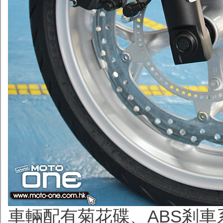
車輛配有菊花碟、ABS剎車