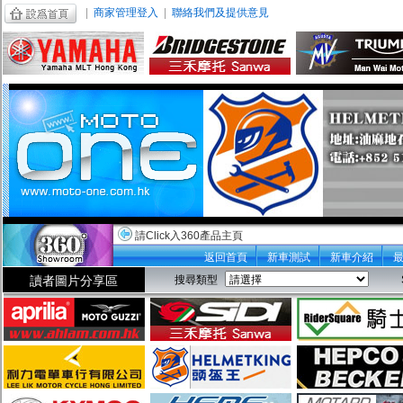
|
商家管理登入
|
聯絡我們及提供意見
請Click入360產品主頁
返回首頁
新車測試
新車介紹
讀者圖片分享區
搜尋類型