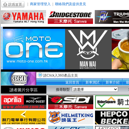
|
商家管理登入
|
聯絡我們及提供意見
請Click入360產品主頁
返回首頁
新車測試
新車介紹
讀者圖片分享區
搜尋類型