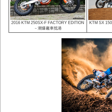
2016 KTM 250SX-F FACTORY EDITION
KTM SX 1
－潮爆廠車抵港