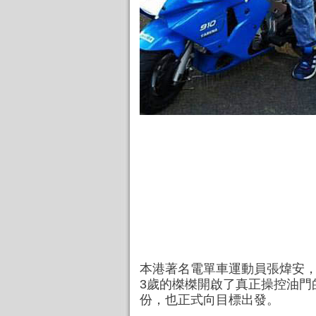
本港著名電單車運動員張煒安
3歲的榤榤開啟了真正操控油門
份，也正式向目標出發。