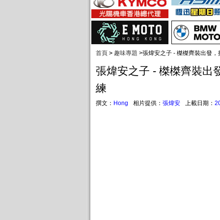
首頁
>
趣味專題
>
張煒安之子 - 榤榤齊裝出發
張煒安之子 - 榤榤齊裝
練
撰文：
Hong
相片提供：
張煒安
上載日期：
2