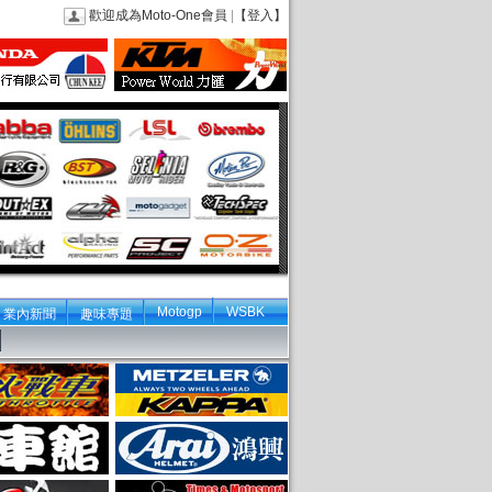
歡迎成為Moto-One會員
|
【登入】
Motogp
WSBK
業內新聞
趣味專題