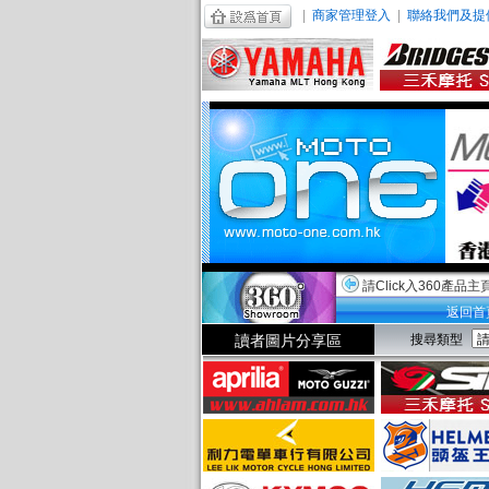
|
商家管理登入
|
聯絡我們及提
請Click入360產品主
返回首
讀者圖片分享區
搜尋類型