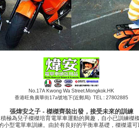
No.17A Kwong Wa Street.Mongkok.HK
香港旺角廣華街17a號地下(近郵局) TEL : 27802885
張煒安之子 - 榤榤齊裝出發，接受未來的訓練
，積極為兒子榤榤培育電單車運動的興趣，自小已訓練榤
的小型電單車訓練。由於有良好的平衡車基礎，榤榤還可