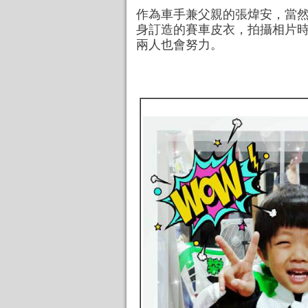
作為車手兼父親的張煒安，當
身訂造的賽車皮衣，拍攝相片
兩人也會努力。