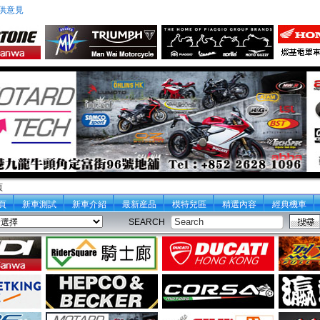
供意見
頁
頁
新車測試
新車介紹
最新産品
模特兒區
精選內容
經典機車
SEARCH