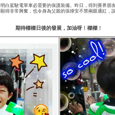
然明白駕駛電單車必需要的保護裝備。昨日，得到賽界朋
時顯得非常興奮，也令身為父親的張煒安不禁兩眼通紅，
期待榤榤日後的發展，加油呀﹗榤榤﹗