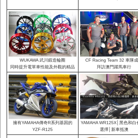
WUKAWA 武川鍛造輪圈
CF Racing Team 32 車隊
同時提升電單車性能及外觀的精品
拜訪澳門躍馬車行
擁有YAMAHA傳奇R系列基因的
YAMAHA WR125X│黑色和白
YZF-R125
選擇│新車抵澳