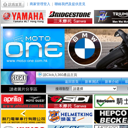
|
商家管理登入
|
聯絡我們及提供意見
請Click入360產品主頁
返回首頁
新車測試
新車介紹
讀者圖片分享區
搜尋類型