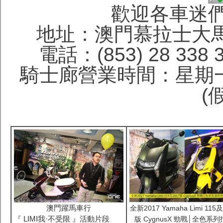
歡迎各車迷
地址：澳門慕拉士大馬
電話：(853) 28 338 
騎士廊營業時間：星期一
(
澳門躍馬車行
全新2017 Yamaha Limi 115及
『 LIMI我·不受限 』活動片段
版 CygnusX 勁戰│全色系