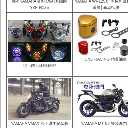
擁有YAMAHA傳奇R系列基因的
YAMAHA WR125X│黑色和白
YZF-R125
選擇│新車抵澳
CNC RACING 精美油壺
悅目的 LED魚眼燈
YAMAHA VMAX 六十週年紀念版
YAMAHA MT-03 登陸澳門