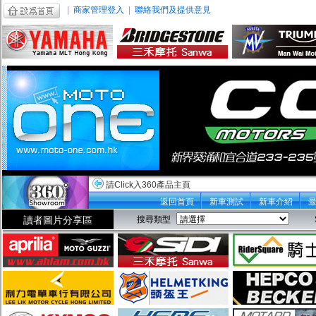
|
商家管理登入
|
聯絡我們及提供意見
請Click入360產品主頁
返回首頁
新車測試
新車介紹
讀者圖片分享區
搜尋類型