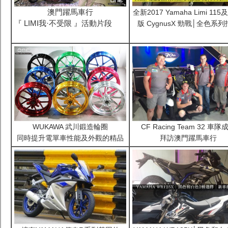
澳門躍馬車行
全新2017 Yamaha Limi 115及
『 LIMI我·不受限 』活動片段
版 CygnusX 勁戰│全色系
WUKAWA 武川鍛造輪圈
CF Racing Team 32 車隊
同時提升電單車性能及外觀的精品
拜訪澳門躍馬車行