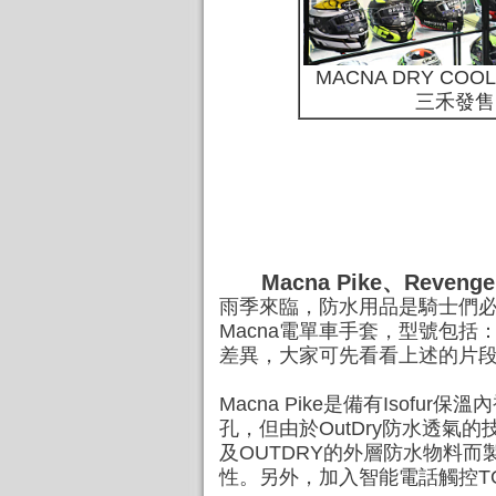
MACNA DRY CO
三禾發售│
Macna Pike、Rev
雨季來臨，防水用品是騎士們必
Macna電單車手套，型號包括：P
差異，大家可先看看上述的片
Macna Pike是備有Isof
孔，但由於OutDry防水透氣
及OUTDRY的外層防水物料
性。另外，加入智能電話觸控TOU