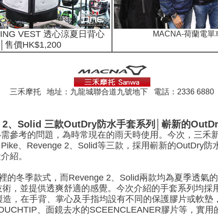
OLING VEST 透心涼夏日背心
MACNA-荷蘭電
售價HK$1,200
三禾摩托 地址：九龍城聯合道九號地下 電話：2336 6880
enge 2、Solid 三款OutDry防水手套系列│嶄新的O
需參考的問題，為時常現在的雨天時使用。今次，三禾新返
ike、Revenge 2、Solid等三款，採用嶄新的Out
段介紹。
ur保溫內裡的冬季款式，而Revenge 2、Solid兩款均為
的技術，並提供透爽舒適的感覺。今次介紹的手套系列均採用
而製造，在手背、掌心及手指均設有不同的保護膠片或軟墊
CHTIP、面鏡去水的SCEENCLEANER膠片等，實