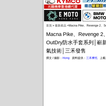
首頁
>
最新産品
>
Macna Pike、Revenge
Macna Pike、Revenge 2
OutDry防水手套系列│嶄新
氣技術│三禾發售
撰文 / 攝影：
Hong
資料提供：
三禾摩托
上載