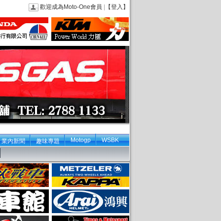
歡迎成為Moto-One會員
|
【登入】
Motogp
WSBK
業內新聞
趣味專題