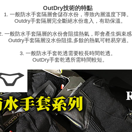
OutDry技術的特點
1. 一般防水手套隔層會儲存水份，導致內層溫度下降。
Outdry手套隔層完全斷絕水份進入，有助保溫。
2. 一般防水手套隔層的水份會阻擋熱氣，即會產生焗束
Outdry手套隔層沒水份阻擋,多餘的熱氣可輕易穿過。
3. 一般防水手套乾透需要較長時間乾透。
OutDry手套乾透所需時間較短。