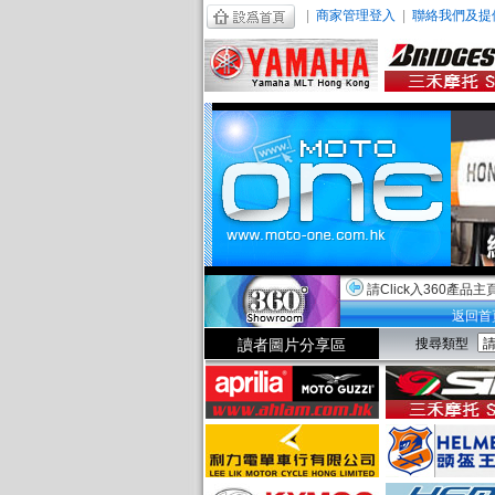
|
商家管理登入
|
聯絡我們及提
請Click入360產品主
返回首
讀者圖片分享區
搜尋類型