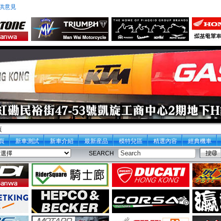
供意見
頁
頁
新車測試
新車介紹
最新産品
模特兒區
精選內容
經典機車
SEARCH