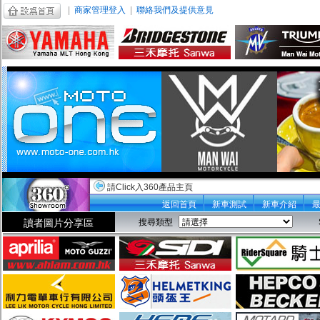
|
商家管理登入
|
聯絡我們及提供意見
請Click入360產品主頁
返回首頁
新車測試
新車介紹
讀者圖片分享區
搜尋類型