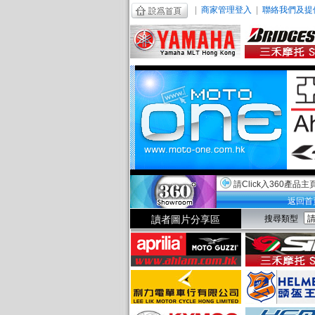
|
商家管理登入
|
聯絡我們及提
請Click入360產品主
返回首
讀者圖片分享區
搜尋類型