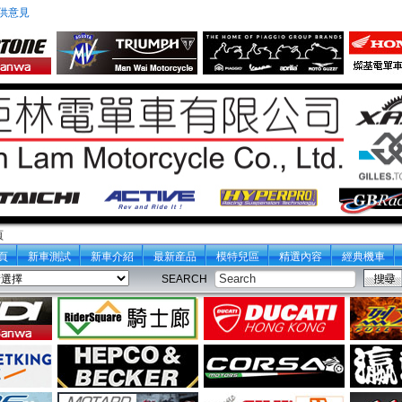
供意見
頁
頁
新車測試
新車介紹
最新産品
模特兒區
精選內容
經典機車
SEARCH