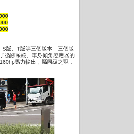
000
000
000
 R版、S版、T版等三個版本。三個版
TC電子循跡系統、車身傾角感應器的
160hp馬力輸出，屬同級之冠，