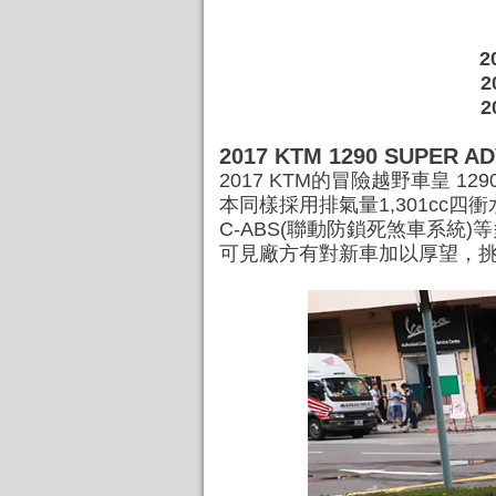
2
2
2
2017 KTM 1290 SUPE
2017 KTM的冒險越野車皇 1
本同樣採用排氣量1,301cc四
C-ABS(聯動防鎖死煞車系統
可見廠方有對新車加以厚望，