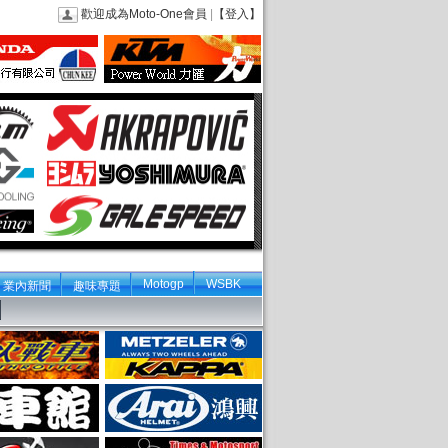
歡迎成為Moto-One會員
|
【登入】
Motogp
WSBK
業內新聞
趣味專題