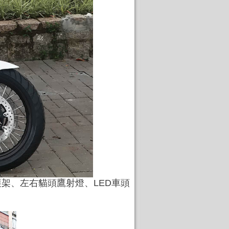
護架、左右貓頭鷹射燈、LED車頭