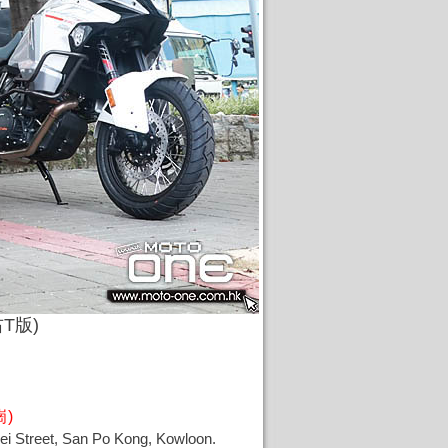
T版)
)
reet, San Po Kong, Kowloon.