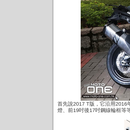
首先說2017 T版，它沿用2
燈、前19吋後17吋鋼線輪框