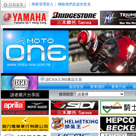
|
商家管理登入
|
聯絡我們及提供意見
請Click入360產品主頁
返回首頁
新車測試
新車介紹
讀者圖片分享區
搜尋類型