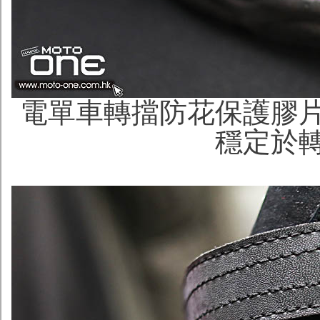
電單車轉擋防花保護膠
穩定於