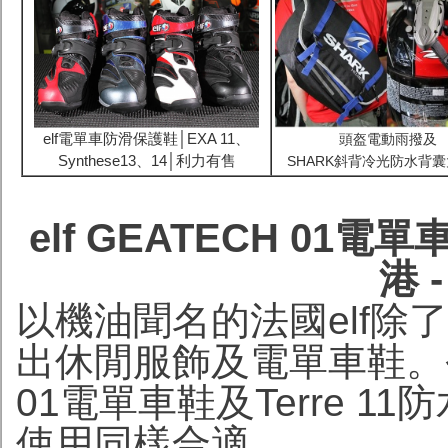
elf電單車防滑保護鞋│EXA 11、
頭盔電動雨撥及
Synthese13、14│利力有售
SHARK斜背冷光防水背
elf GEATECH 01電
港 
以機油聞名的法國elf
出休閒服飾及電單車鞋。今次
01電單車鞋及Terre 
使用同樣合適。