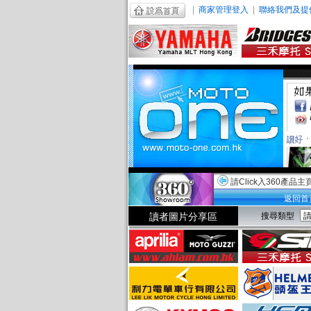
|
商家管理登入
|
聯絡我們及提
請Click入360產品主
返回首
讀者圖片分享區
搜尋類型