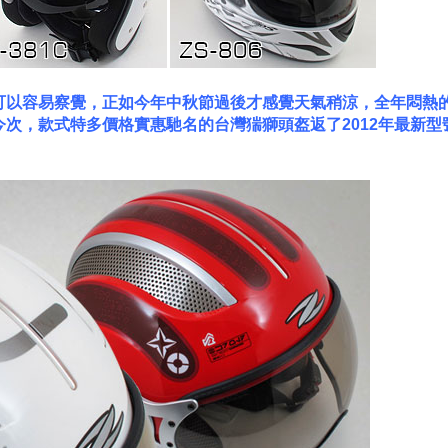
可以容易察覺，正如今年中秋節過後才感覺天氣稍涼，全年悶熱
次，款式特多價格實惠馳名的台灣猯獅頭盔返了2012年最新