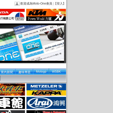
歡迎成為Moto-One會員
|
【登入】
Motogp
WSBK
業內新聞
趣味專題