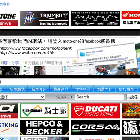
供意見
頁
頁
新車測試
新車介紹
最新産品
模特兒區
精選內容
經典機車
SEARCH