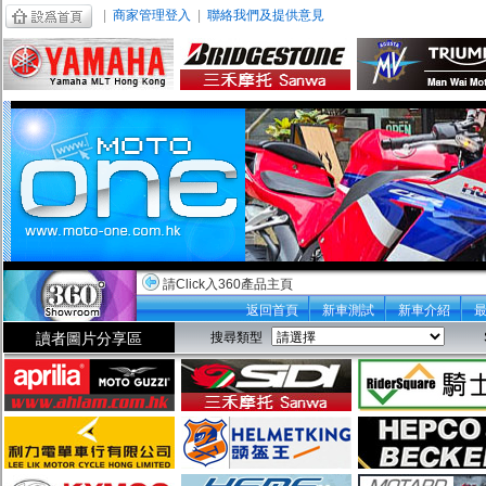
|
商家管理登入
|
聯絡我們及提供意見
請Click入360產品主頁
返回首頁
新車測試
新車介紹
讀者圖片分享區
搜尋類型