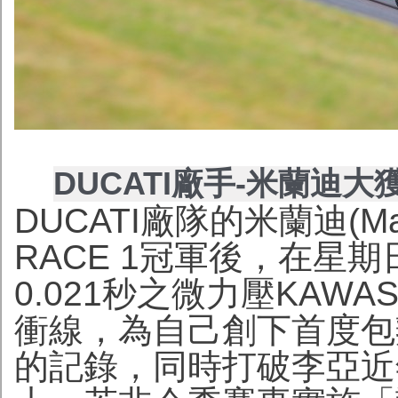
DUCATI廠手-米蘭迪大獲
DUCATI廠隊的米蘭迪(Mar
RACE 1冠軍後，在星期
0.021秒之微力壓KAWASA
衝線，為自己創下首度包辦揭
的記錄，同時打破李亞近