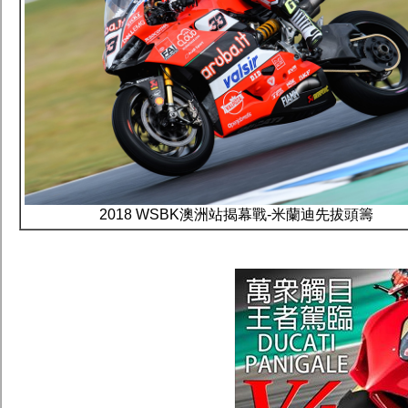
2018 WSBK澳洲站揭幕戰-米蘭迪先拔頭籌