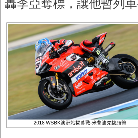
轟李亞奪標，讓他暫列車
2018 WSBK澳洲站揭幕戰-米蘭迪先拔頭籌