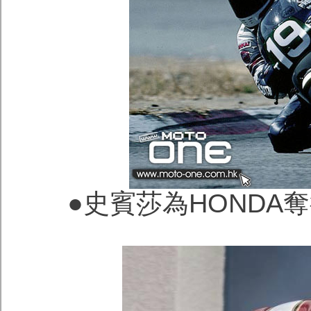
●史賓莎為HONDA奪