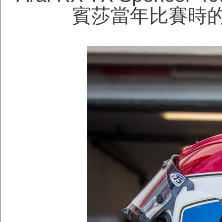
賓莎當年比賽時