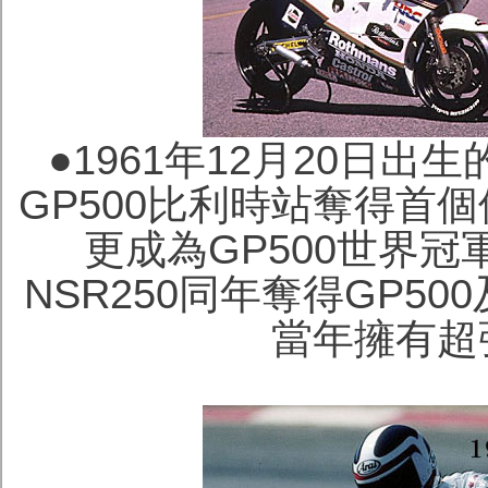
●
1961年12月20日出
GP500比利時站奪得首
更成為GP500世界冠軍
NSR250同年奪得GP5
當年擁有超