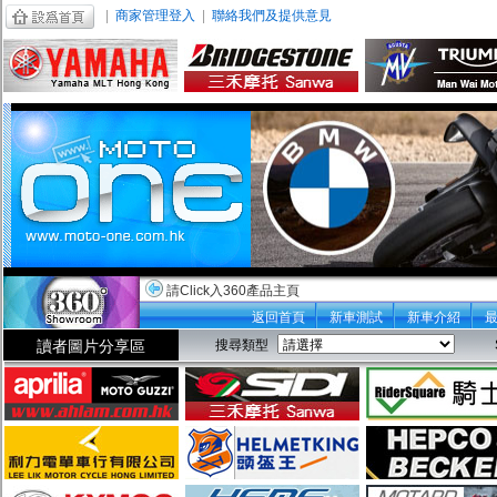
|
商家管理登入
|
聯絡我們及提供意見
請Click入360產品主頁
返回首頁
新車測試
新車介紹
讀者圖片分享區
搜尋類型