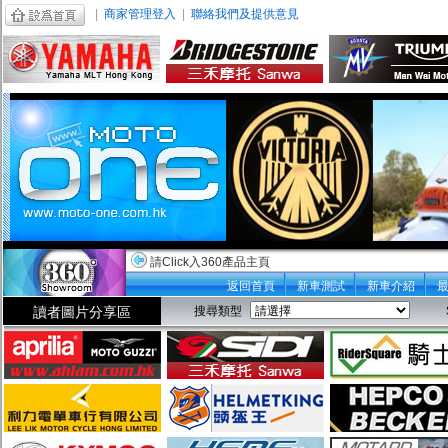
|
商家管理登入
|
聯絡我們及提供意見
請Click入360產品主頁
返回首頁
新車測試
新車介紹
讀者圖片分享區
搜尋類型