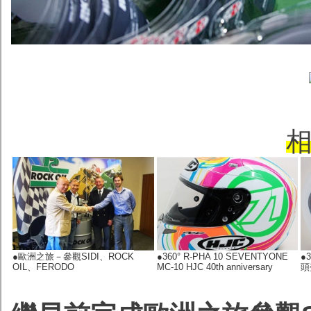
●歐洲之旅－參觀SIDI、ROCK
●360° R-PHA 10 SEVENTYONE
●
OIL、FERODO
MC-10 HJC 40th anniversary
頭