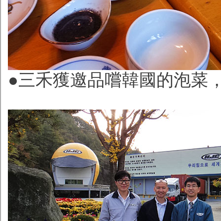
●三禾獲邀品嚐韓國的泡菜