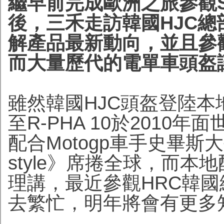
繼早前完成歐洲之旅參觀SID
後，三禾走訪韓國HJC
解產品最新動向，並且參
而大量歷代的電單車頭盔
雖然韓國HJC頭盔登陸
至R-PHA 10於201
配合Motogp車手史畢
style》席捲全球，而
理講，最近參觀HRC韓
去繁忙，明年將會有更多