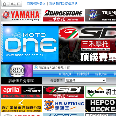
|
商家管理登入
|
聯絡我們及提供意見
請Click入360產品主頁
返回首頁
新車測試
新車介紹
讀者圖片分享區
搜尋類型